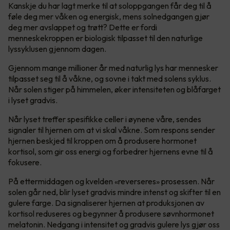
Kanskje du har lagt merke til at soloppgangen får deg til å
føle deg mer våken og energisk, mens solnedgangen gjør
deg mer avslappet og trøtt? Dette er fordi
menneskekroppen er biologisk tilpasset til den naturlige
lyssyklusen gjennom dagen.
Gjennom mange millioner år med naturlig lys har mennesker
tilpasset seg til å våkne, og sovne i takt med solens syklus.
Når solen stiger på himmelen, øker intensiteten og blåfarget
i lyset gradvis.
Når lyset treffer spesifikke celler i øynene våre, sendes
signaler til hjernen om at vi skal våkne. Som respons sender
hjernen beskjed til kroppen om å produsere hormonet
kortisol, som gir oss energi og forbedrer hjernens evne til å
fokusere.
På ettermiddagen og kvelden «reverseres» prosessen. Når
solen går ned, blir lyset gradvis mindre intenst og skifter til en
gulere farge. Da signaliserer hjernen at produksjonen av
kortisol reduseres og begynner å produsere søvnhormonet
melatonin. Nedgang i intensitet og gradvis gulere lys gjør oss