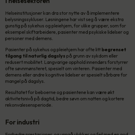
I helsesektoren
Helseinstitusjoner kan dra stor nytte av å implementere
belysningssykluser. Løsningene har vist seg å være ekstra
gunstig på sykehus og pleiehjem, for ulike grupper, som for
eksempel skiftarbeidere, pasienter med psykiske lidelser og
personer med demens.
Pasienter på sykehus og pleiehjem har ofte litt
begrenset
tilgang til naturlig dagslys
på grunn av sykdom eller
redusert mobilitet. Langvarige opphold innendørs forstyrrer
ofte søvnmønsteret, spesielt om vinteren. Pasienter med
demens eller andre kognitive lidelser er spesielt sårbare for
mangel på dagslys.
Resultatet for beboerne og pasientene kan være økt
aktivitetsnivå på dagtid, bedre søvn om natten og kortere
rekonvalesensperiode.
For industri
Forbedre prestasjoner, og unngå ulykker og feil med en god