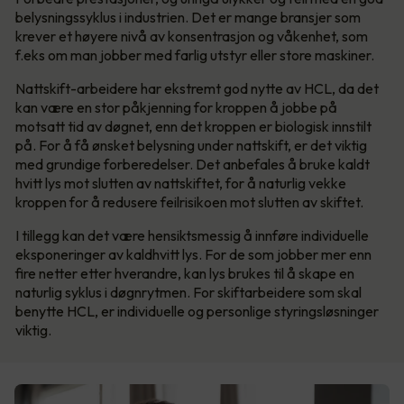
belysningssyklus i industrien. Det er mange bransjer som
krever et høyere nivå av konsentrasjon og våkenhet, som
f.eks om man jobber med farlig utstyr eller store maskiner.
Nattskift-arbeidere har ekstremt god nytte av HCL, da det
kan være en stor påkjenning for kroppen å jobbe på
motsatt tid av døgnet, enn det kroppen er biologisk innstilt
på. For å få ønsket belysning under nattskift, er det viktig
med grundige forberedelser. Det anbefales å bruke kaldt
hvitt lys mot slutten av nattskiftet, for å naturlig vekke
kroppen for å redusere feilrisikoen mot slutten av skiftet.
I tillegg kan det være hensiktsmessig å innføre individuelle
eksponeringer av kaldhvitt lys. For de som jobber mer enn
fire netter etter hverandre, kan lys brukes til å skape en
naturlig syklus i døgnrytmen. For skiftarbeidere som skal
benytte HCL, er individuelle og personlige styringsløsninger
viktig.