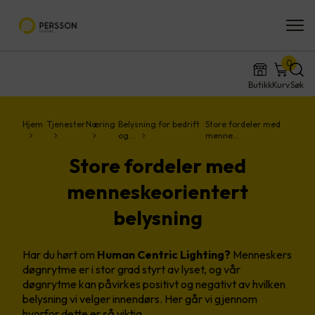
0
Butikk
Kurv
Søk
Hjem
Tjenester
Næring
Belysning for bedrift
Store fordeler med
og…
menne…
Store fordeler med
menneskeorientert
belysning
Har du hørt om
Human Centric Lighting?
Menneskers
døgnrytme er i stor grad styrt av lyset, og vår
døgnrytme kan påvirkes positivt og negativt av hvilken
belysning vi velger innendørs. Her går vi gjennom
hvorfor dette er så viktig.