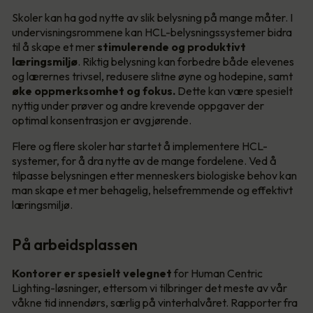
Skoler kan ha god nytte av slik belysning på mange måter. I
undervisningsrommene kan HCL-belysningssystemer bidra
til å skape et mer
stimulerende og produktivt
læringsmiljø
. Riktig belysning kan forbedre både elevenes
og lærernes trivsel, redusere slitne øyne og hodepine, samt
øke oppmerksomhet og fokus.
Dette kan være spesielt
nyttig under prøver og andre krevende oppgaver der
optimal konsentrasjon er avgjørende.
Flere og flere skoler har startet å implementere HCL-
systemer, for å dra nytte av de mange fordelene. Ved å
tilpasse belysningen etter menneskers biologiske behov kan
man skape et mer behagelig, helsefremmende og effektivt
læringsmiljø.
På arbeidsplassen
Kontorer er spesielt velegnet
for Human Centric
Lighting-løsninger, ettersom vi tilbringer det meste av vår
våkne tid innendørs, særlig på vinterhalvåret. Rapporter fra