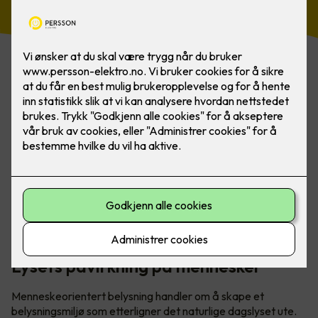
Menneskeorientert belysning (HCL) tar en helhetlig
tilnærming til å forstå hvordan lys påvirker mennesker.
Lysets påvirkning på mennesker
Menneskeorientert belysning handler om å skape et
belysningsmiljø som etterligner det naturlige dagslyset ute.