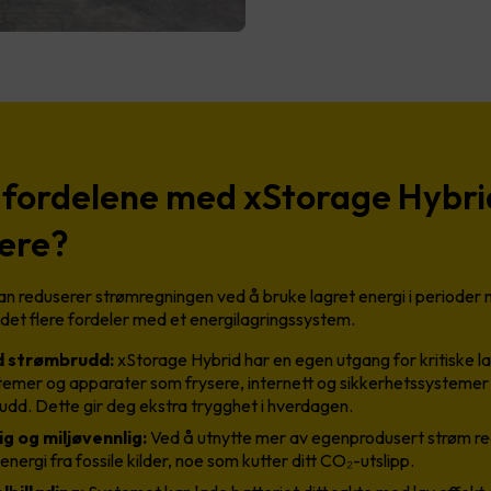
 fordelene med xStorage Hybri
iere?
t man reduserer strømregningen ved å bruke lagret energi i periode
 det flere fordeler med et energilagringssystem.
d strømbrudd:
xStorage Hybrid har en egen utgang for kritiske l
stemer og apparater som frysere, internett og sikkerhetssysteme
dd. Dette gir deg ekstra trygghet i hverdagen.
g og miljøvennlig:
Ved å utnytte mer av egenprodusert strøm re
nergi fra fossile kilder, noe som kutter ditt CO₂-utslipp.