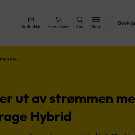
Book g
Nettbutikk
Handlekurv
Søk
Meny
ømmen me…
er ut av strømmen m
rage Hybrid