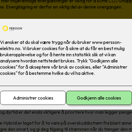
 mer miljøvennlige energiløsninger er viktig for å kutte CO₂-utsli
e. Energilagring er derfor en viktig del av denne overgangen.
energilagring
 det lettere å bruke fornybar energi, men det gir deg også lavere s
og dyrtid er det enda viktigere å prioritere hvor man legger penge
 Hybrid er laget for å ta vare på overskuddsstrøm fra blant annet
agre den smart, og gi deg tilgang til strømmen når du trenger den m