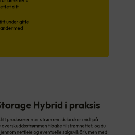
 for deretter å
ettet ditt
tt under gitte
sstander med
Storage Hybrid i praksis
t ditt produserer mer strøm enn du bruker midt på
e overskuddsstrømmen tilbake til strømnettet, og du
(gjennom nettleie og eventuelle salgsvilkår), men med