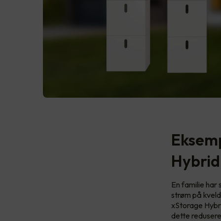
Eksemp
Hybrid
En familie har
strøm på kveld
xStorage Hybri
dette redusere