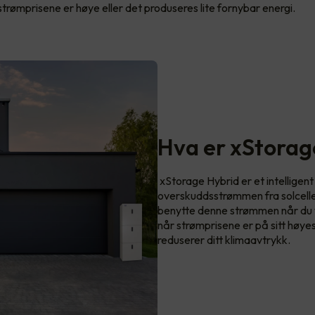
trømprisene er høye eller det produseres lite fornybar energi.
Hva er xStorag
xStorage Hybrid er et intelligen
overskuddsstrømmen fra solcelleanl
benytte denne strømmen når du vi
når strømprisene er på sitt høye
reduserer ditt klimaavtrykk.