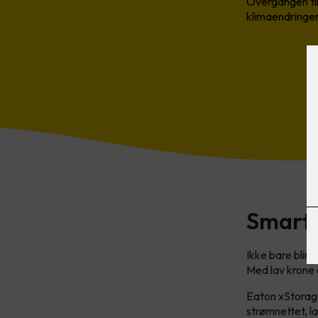
Overgangen til
klimaendringen
Smart 
Ikke bare blir
Med lav krone 
Eaton xStorage
strømnettet, l