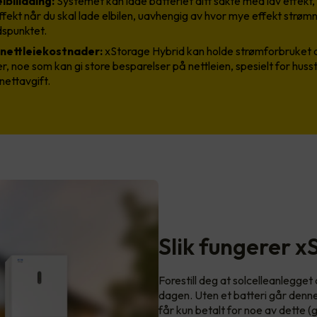
billading:
Systemet kan lade batteriet ditt sakte med lav effekt,
ffekt når du skal lade elbilen, uavhengig av hvor mye effekt strømn
idspunktet.
nettleiekostnader:
xStorage Hybrid kan holde strømforbruket di
r, noe som kan gi store besparelser på nettleien, spesielt for hu
nettavgift.
Slik fungerer x
Forestill deg at solcelleanlegge
dagen. Uten et batteri går denn
får kun betalt for noe av dette 