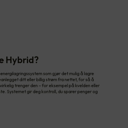
e Hybrid?
t energilagringssystem som gjør det mulig å lagre
egget ditt eller billig strøm fra nettet, for så å
rkelig trenger den – for eksempel på kvelden eller
ste. Systemet gir deg kontroll, du sparer penger og