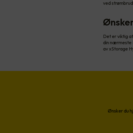
ved strømbrud
Ønsker
Det er viktig a
din nærmeste E
av xStorage Hy
Ønsker du hj