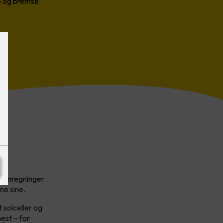
pp og bremse
trømregninger.
ne sine.
 solceller og
est – for