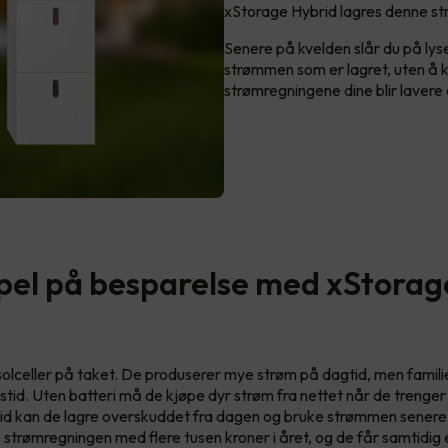
xStorage Hybrid lagres denne str
Senere på kvelden slår du på lys
strømmen som er lagret, uten å kj
strømregningene dine blir lavere 
el på besparelse med xStorag
 solceller på taket. De produserer mye strøm på dagtid, men famil
stid. Uten batteri må de kjøpe dyr strøm fra nettet når de treng
d kan de lagre overskuddet fra dagen og bruke strømmen senere.
 strømregningen med flere tusen kroner i året, og de får samtidig