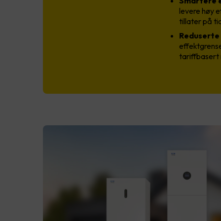
Smartere el
levere høy e
tillater på t
Reduserte 
effektgrense
tariffbasert 