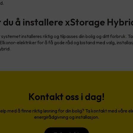
d.
 du å installere xStorage Hybri
t systemet installeres riktig og tilpasses din bolig og ditt forbruk. 
lkonor-elektriker for å få gode råd og bistand med valg, installa
brid.
Kontakt oss i dag!
elp med å finne riktig løsning for din bolig? Ta kontakt med våre ele
energirådgivning og installasjon.