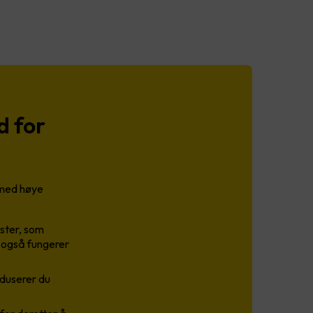
d for
r med høye
aster, som
r også fungerer
duserer du