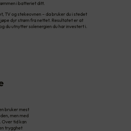
ømmen i batteriet ditt.
et, TV og stekeovnen – da bruker du i stedet
øpe dyr strøm fra nettet. Resultatet er at
og du utnytter solenergien du har investert i.
e
ien bruker mest
er den, men med
 Over tid kan
 en trygghet