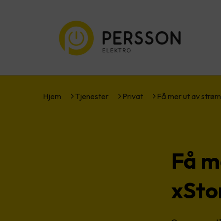
Hjem
Tjenester
Privat
Få mer ut av str
Få m
xSto