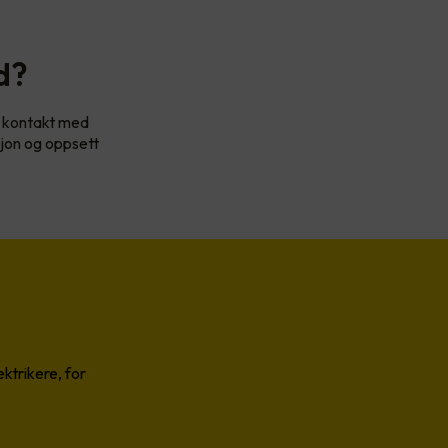
d?
Ta kontakt med
sjon og oppsett
ktrikere, for