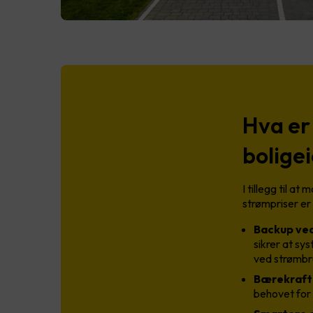
Hva er
bolige
I tillegg til a
strømpriser er
Backup ve
sikrer at sy
ved strømbru
Bærekrafti
behovet for e