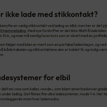
r ikke lade med stikkontakt?
benytte en vanlig stikkontakt ved lading av elbil, men her er det
st
til hjemmelading.
Med nye forskrifter er det ikke tillatt å lade bilen
n 10A, og man må nemlig ha en kurs som er sikret med en jordfeilb
m følger med bilen er ment som en portabel ladestasjon, og ved d
je på både kabelen og stikkontaktene den er koblet til, og mulig v
ann.
adesystemer for elbil
r delt inn i noe som kalles «mode», som blant annet beskriver grad
k under lading. Det finnes fire ulike ladesystemer, mode 1-4. Her ta
runnleggende innen hver lademodus: