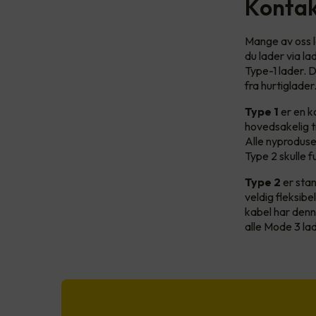
Kontak
Mange av oss l
du lader via la
Type-1 lader. D
fra hurtiglade
Type 1
er en k
hovedsakelig ti
Alle nyproduse
Type 2 skulle 
Type 2
er stan
veldig fleksibe
kabel har denn
alle Mode 3 lad