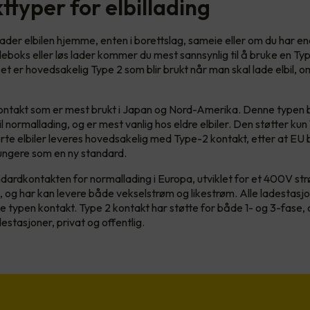
ttyper for elbillading
ader elbilen hjemme, enten i borettslag, sameie eller om du har en
deboks eller løs lader kommer du mest sannsynlig til å bruke en Typ
et er hovedsakelig Type 2 som blir brukt når man skal lade elbil, 
r.
ontakt som er mest brukt i Japan og Nord-Amerika. Denne typen 
l normallading, og er mest vanlig hos eldre elbiler. Den støtter kun
rte elbiler leveres hovedsakelig med Type-2 kontakt, etter at EU
fungere som en ny standard.
dardkontakten for normallading i Europa, utviklet for et 400V st
l, og har kan levere både vekselstrøm og likestrøm. Alle ladestasj
e typen kontakt. Type 2 kontakt har støtte for både 1- og 3-fase, 
estasjoner, privat og offentlig.