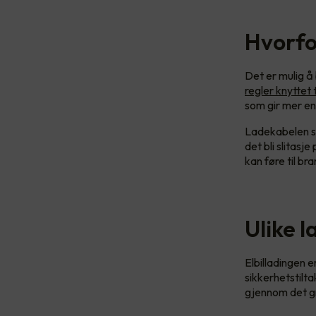
Hvorfo
Det er mulig å 
regler knyttet 
som gir mer en
Ladekabelen so
det bli slitas
kan føre til br
Ulike l
Elbilladingen e
sikkerhetstilta
gjennom det g