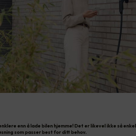
 enklere enn å lade bilen hjemme! Det er likevel ikke så enkel
øsning som passer best for ditt behov.