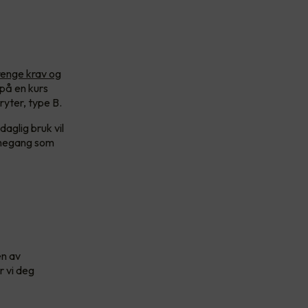
renge krav og
 på en kurs
ryter, type B.
aglig bruk vil
armegang som
en av
r vi deg