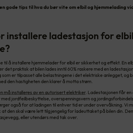
en gode tips til hva du bør vite om elbil og hjemmelading vi
 installere ladestasjon for elbi
e?
il å installere hjemmelader for elbil er sikkerhet og effekt. En elb
 er det praktisk at bilen lades inntil 60% raskere med en ladestasj
g som er tilpasset alle belastningene i det elektriske anlegget, og bil
ed den hastigheten den klarer å motta strøm.
må installeres av en autorisert elektriker
. Ladestasjonen får en 
t med jordfeilbeskyttelse, overspenningsvern og jordingsforbindel
ger også for at ladingen til enhver tid er under overvåkning. Vi 
 at den skal være lett tilgjengelig for ladeuttaket på bilen din. D
asjevegg, eller utendørs med tak over.