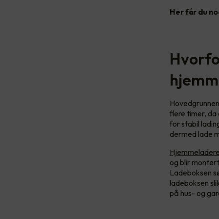
Her får du no
Hvorfor
hjemm
Hovedgrunnene t
flere timer, da
for stabil ladin
dermed lade m
Hjemmeladeren 
og blir monter
Ladeboksen sør
ladeboksen slik
på hus- og gar