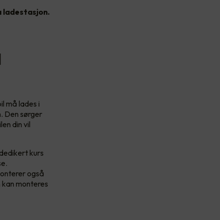
a ladestasjon.
l
il må lades i
on. Den sørger
en din vil
dedikert kurs
se.
monterer også
en kan monteres