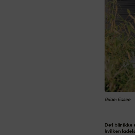
Bilde: Easee
Det blir ikke
hvilken ladel