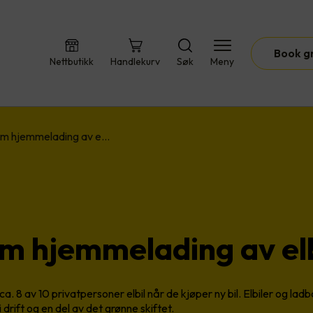
Book g
Nettbutikk
Handlekurv
Søk
Meny
om hjemmelading av e…
om hjemmelading av el
ca. 8 av 10 privatpersoner elbil når de kjøper ny bil. Elbiler og ladb
i drift og en del av det grønne skiftet.