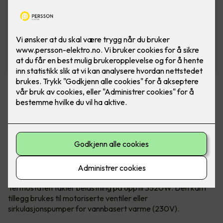
ELKO Termostat med WIFI
Ferdig montert ELKO Plus/RS WiFi termostat
ELKO sin termostat med WiFi fungerer
utmerket alene og hvis ønskelig kan du legge
den til i ELKO SMART sitt system uten at du er
avhengig av Smart Hub.
Termostaten takler belastning på opptil 3520W. Den kan i
tillegg brukes til motoriserte ventiler eller
sirkulasjonspumper for vannbasert varme (230V).