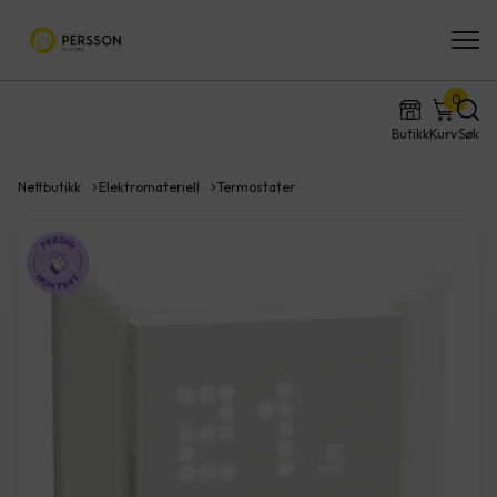
0
Butikk
Kurv
Søk
Nettbutikk
Elektromateriell
Termostater