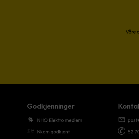
Våre d
Godkjenninger
Kontak
NHO Elektro medlem
post
Nkom godkjent
52 7