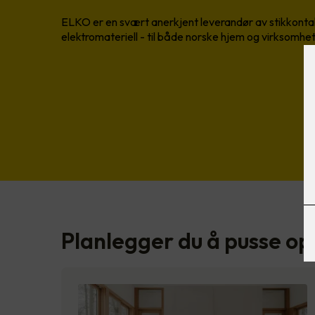
ELKO er en svært anerkjent leverandør av stikkontak
elektromateriell - til både norske hjem og virksomhet
Planlegger du å pusse op