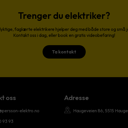
Trenger du elektriker?
yktige, faglærte elektrikere hjelper deg med både store og små 
Kontakt oss i dag, eller book en gratis videobefaring!
Ta kontakt
t oss
Adresse
@persson-elektro.no
Haugeveien 86, 5515 Haug
0 93 93