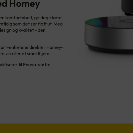
ed Homey
r komfortabelt, gir deg større
mtidig som det ser flott ut. Med
sign og kvalitet - den
art-enhetene direkte i Homey-
e vi kaller et smarthjem.
lifiserer til Enova-støtte
.