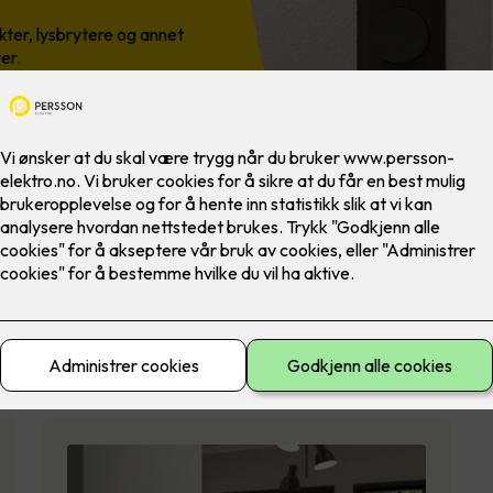
ter, lysbrytere og annet
er.
p boligen?