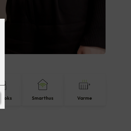
eboks
Smarthus
Varme