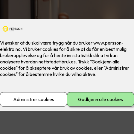
materiell
El-sikkerhet
Ferdig montert
Lad