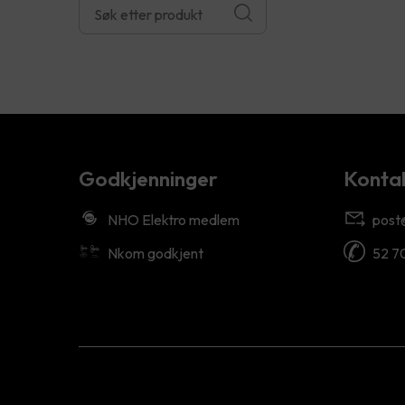
Godkjenninger
Kontak
NHO Elektro medlem
post
Nkom godkjent
52 7