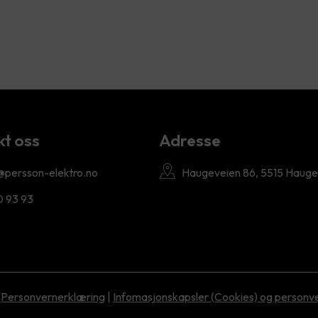
t oss
Adresse
@persson-elektro.no
Haugeveien 86, 5515 Haug
0 93 93
Personvernerklæring
|
Infomasjonskapsler (Cookies) og personv