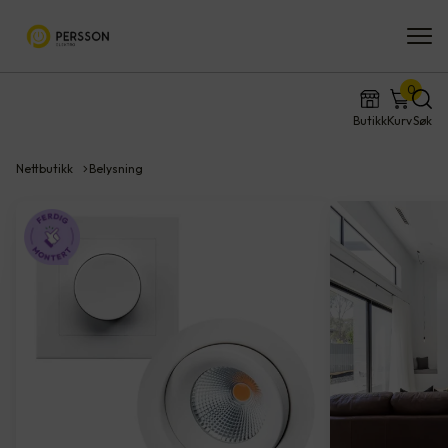
0
Butikk
Kurv
Søk
Nettbutikk
Belysning