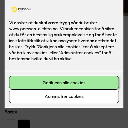
6 stk hvite LED downlights
rehab inkl. LED dimmer
Ferdig montert - Junistar ECO 2700 m/ LED
dimmer, fra SG Armaturen.
Flott LED downlight med 42 graders spredning og 30
graders vipp i to retninger til innendørs bruke, inkl. LED
dimmer.
Farge