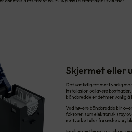
er anbefalt å reservere ca. 30% plass i til fremtidige utvidelser.
Skjermet eller 
Det var tidligere mest vanlig me
installasjon og lavere kostnader.
båndbredde er det mer vanlig å b
Ved høyere båndbredde blir overf
faktorer, som elektronisk støy over
nettverket eller fra andre støykil
En skjermet løsning gir sikker o