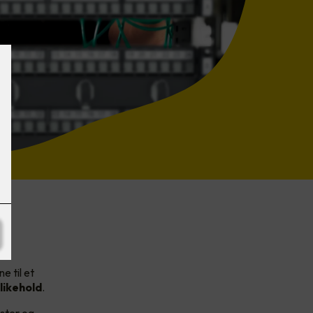
e til et
likehold
.