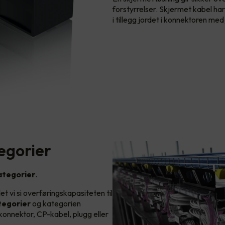
forstyrrelser. Skjermet kabel har
i tillegg jordet i konnektoren med
egorier
ategorier
.
det vi si overføringskapasiteten til
ategorier
og kategorien
 konnektor, CP-kabel, plugg eller