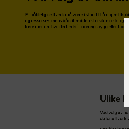
Et pålitelig nettverk må være i stand til å oppretthol
og ressurser, mens båndbredden skal sikre rask og eff
lære mer om hva din bedrift, næringsbygg eller bore
Ulike k
Ved valg av ne
datanettverk 