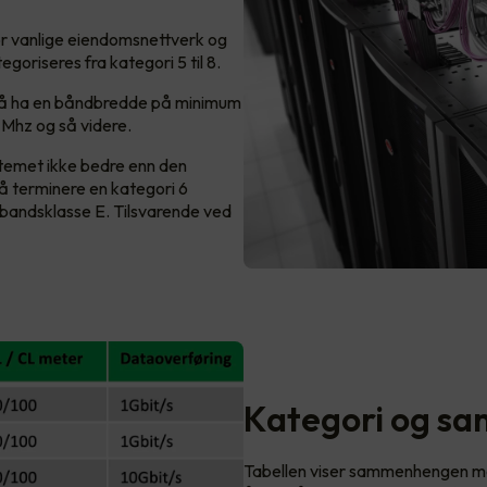
for vanlige eiendomsnettverk og
goriseres fra kategori 5 til 8.
r å ha en båndbredde på minimum
Mhz og så videre.
ystemet ikke bedre enn den
å terminere en kategori 6
ambandsklasse E. Tilsvarende ved
Kategori og s
Tabellen viser sammenhengen me