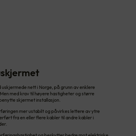
uskjermet
d uskjermede nett i Norge, på grunn av enklere
 Men med krav til høyere hastigheter og større
enytte skjermet installasjon.
øringen mer ustabilt og påvirkes lettere av ytre
ført fra en eller flere kabler til andre kabler i
der.
verføringshastighet og beskytter bedre mot elektriske