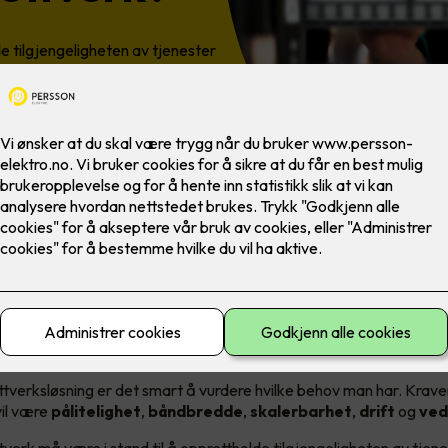
de tilgjengeligheten av tjenester
ektiv overføring av data. Vil du
ttslag har behov for?
rav til et datanettverk
ttverksløsning er det smart å vurdere hvilke behov man har. Kraven
vil være
pålitelighet
,
båndbredde
,
skalerbarhet
,
drift
og
ved