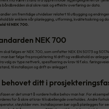
ttverk må være i stand til å opprettholde tilgjengeligheten av tjen
s båndbredden skal sikre rask og effektiv overføring av data.
ndler om fremtidige utvidelser relatert til utbygging og endringer
ehold blir enklere når planlegging, utforming, kvalitetssikring og
old til NEK 700.
tandarden NEK 700
m skal følges er NEK 700, som omfatter NEK EN 50173 og 50174.
 man bør følge fra prosjektering til drift og vedlikehold av anlegge
ra valg av type nettverk, spesifisering av krav til f.eks. føringsveie
and, til installasjon og drift av anlegget.
 behovet ditt i prosjekteringsf
gsfasen er det smart å vurdere hvilke behov man har. For eksempel
rderes for å sikre at krav til kabellengde overholdes. Andre forhol
eratur, støykilder mm. Installasjonen bør også planlegges for s