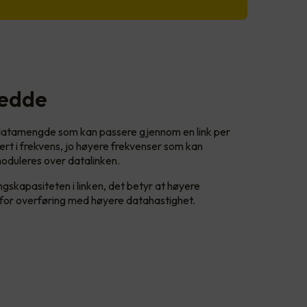
redde
datamengde som kan passere gjennom en link per
rt i frekvens, jo høyere frekvenser som kan
oduleres over datalinken.
ngskapasiteten i linken, det betyr at høyere
t for overføring med høyere datahastighet.