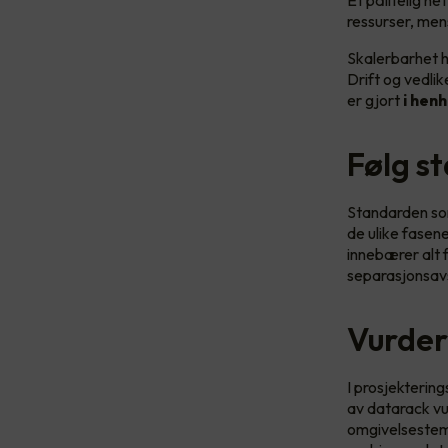
Et pålitelig ne
ressurser, men
Skalerbarhet ha
Drift og vedlik
er gjort
i henh
Følg s
Standarden so
de ulike fasene
innebærer alt f
separasjonsavst
Vurder
I prosjekterin
av datarack vu
omgivelsestemp