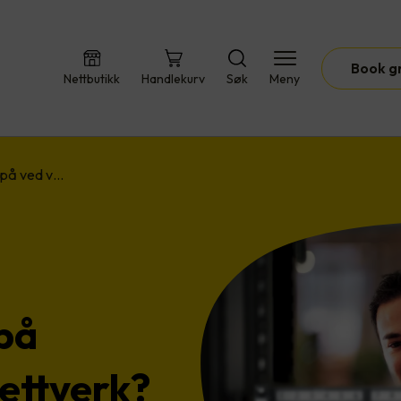
Book g
Nettbutikk
Handlekurv
Søk
Meny
 på ved v…
på
ettverk?