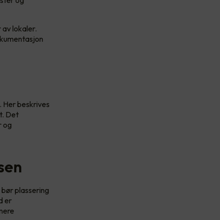
ester og
 av lokaler.
 dokumentasjon
 Her beskrives
t. Det
r og
asen
 bør plassering
d er
enere