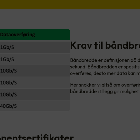
Krav til båndb
Båndbredde er definisjonen på 
sekund. Båndbredden er spesifise
overføres, desto mer data kan m
Her snakker vi altså om overføri
båndbredde i tillegg gir mulighe
entsertifikater