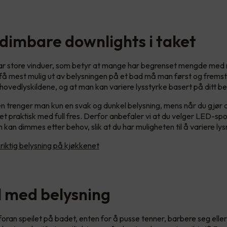
 dimbare downlights i taket
har store vinduer, som betyr at mange har begrenset mengde med 
 få mest mulig ut av belysningen på et bad må man først og frems
hovedlyskildene, og at man kan variere lysstyrke basert på ditt b
ten trenger man kun en svak og dunkel belysning, mens når du gjør 
t praktisk med full fres. Derfor anbefaler vi at du velger LED-spot
kan dimmes etter behov, slik at du har muligheten til å variere ly
 riktig belysning på kjøkkenet
il med belysning
foran speilet på badet, enten for å pusse tenner, barbere seg elle