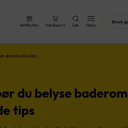
Book g
Nettbutikk
Handlekurv
Søk
Meny
 bør du belyse bader…
 bør du belyse badero
e tips