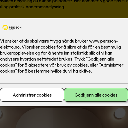
å hvilken belysning du bør ha på badet? Her kommer 5 gode tips til
ll og praktisk baderomsbelysning.