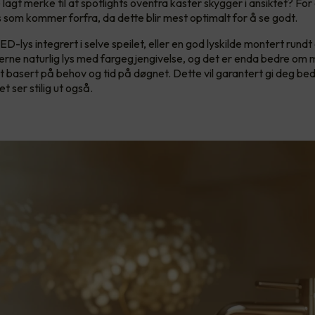
lagt merke til at spotlights ovenfra kaster skygger i ansiktet? Fo
s som kommer forfra, da dette blir mest optimalt for å se godt.
D-lys integrert i selve speilet, eller en god lyskilde montert rundt 
gjerne naturlig lys med fargegjengivelse, og det er enda bedre om 
t basert på behov og tid på døgnet. Dette vil garantert gi deg bed
t ser stilig ut også.