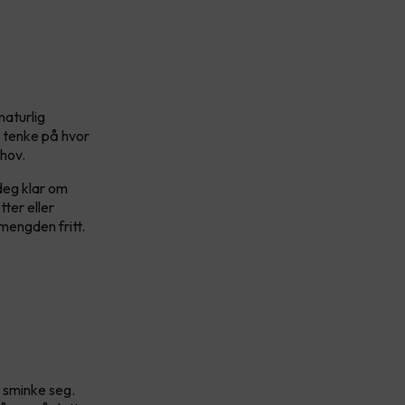
naturlig
t tenke på hvor
ehov.
deg klar om
ter eller
smengden fritt.
r sminke seg.