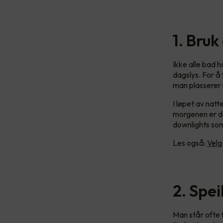
1. Bruk
Ikke alle bad 
dagslys. For å
man plasserer 
I løpet av nat
morgenen er de
downlights som 
Les også:
Velg
2. Spe
Man står ofte 