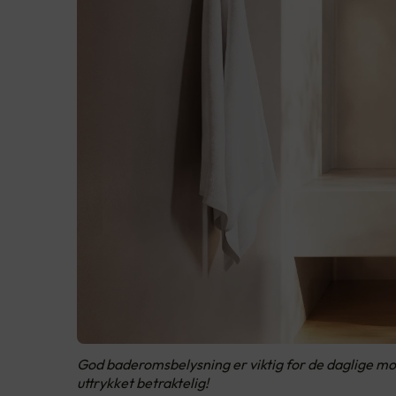
God baderomsbelysning er viktig for de daglige morg
uttrykket betraktelig!