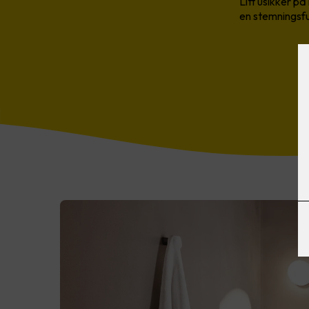
Litt usikker p
en stemningsfu