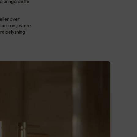
r å unngå dette
eller over
man kan justere
re belysning