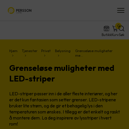
0
Butikk
Kurv
Søk
Hjem
Tjenester
Privat
Belysning
Grenseløse muligheter
me…
Grenseløse muligheter med
LED-striper
LED-striper passer inn i de aller fleste interiører, og her
er det kun fantasien som setter grenser.​ LED-stripene
bruker lite strøm, og de gir et behagelig lys i den
temperaturen som ønskes. I tillegg er det enkelt og raskt
å montere dem.​ La deg inspirere av lysstriper i hvert
rom!