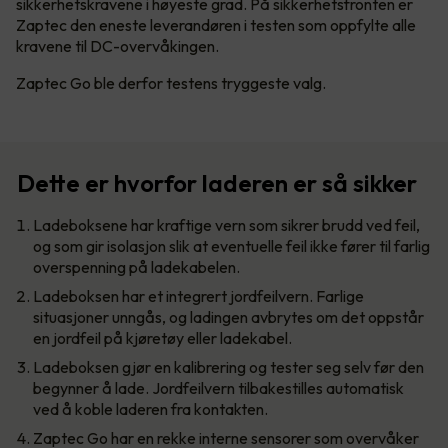
sikkerhetskravene i høyeste grad. På sikkerhetsfronten er
Zaptec den eneste leverandøren i testen som oppfylte alle
kravene til DC-overvåkingen.
Zaptec Go ble derfor testens tryggeste valg.
Dette er hvorfor laderen er så sikker
Ladeboksene har kraftige vern som sikrer brudd ved feil,
og som gir isolasjon slik at eventuelle feil ikke fører til farlig
overspenning på ladekabelen.
Ladeboksen har et integrert jordfeilvern. Farlige
situasjoner unngås, og ladingen avbrytes om det oppstår
en jordfeil på kjøretøy eller ladekabel.
Ladeboksen gjør en kalibrering og tester seg selv før den
begynner å lade. Jordfeilvern tilbakestilles automatisk
ved å koble laderen fra kontakten.
Zaptec Go har en rekke interne sensorer som overvåker