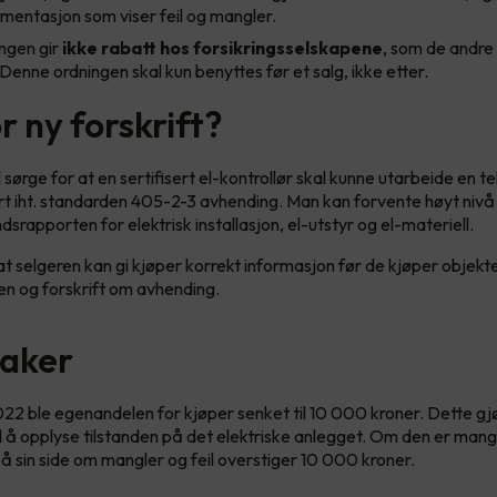
mentasjon som viser feil og mangler.
ngen gir
ikke rabatt hos forsikringsselskapene
, som de andr
Denne ordningen skal kun benyttes før et salg, ikke etter.
 ny forskrift?
sørge for at en sertifisert el-kontrollør skal kunne utarbeide en te
rt iht. standarden 405-2-3 avhending. Man kan forvente høyt nivå
ndsrapporten for elektrisk installasjon, el-utstyr og el-materiell.
at selgeren kan gi kjøper korrekt informasjon før de kjøper objektet
n og forskrift om avhending.
aker
2022 ble egenandelen for kjøper senket til 10 000 kroner. Dette gjø
 å opplyse tilstanden på det elektriske anlegget. Om den er mange
på sin side om mangler og feil overstiger 10 000 kroner.