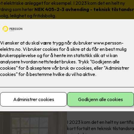
det elektriske anlegget for eksempel. I 2023 kom det en helt ny
ordning som heter
NEK 405-2-3 avhending - teknisk tilstand
olig, leilighet og fritidsbolig.
Hva er NEK 40
I 2023 kom det en helt ny sertif
kort fortalt en teknisk tilstandsrap