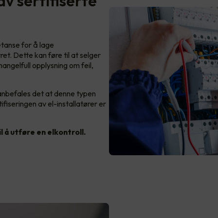
av sertifiserte
tanse for å lage
ret. Dette kan føre til at selger
angelfull opplysning om feil,
anbefales det at denne typen
tifiseringen av el-installatører er
l å utføre en elkontroll.