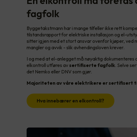
En elkontroll må foretas 
fagfolk
Byggetakstmann har i mange tilfeller ikke rett kompe
tilstandsrapport for elektriske installasjon og el-utsty
sitter igjen med et stort ansvar ovenfor kjøper, ved m
mangler og avvik - slik avhendingsloven krever.
I og med at el-anlegget må nøyaktig dokumenteres 
elkontroll utføres av
sertifiserte fagfolk
. Selve ser
det Nemko eller DNV som gjør.
Majoriteten av våre elektrikere er sertifisert ti
Hva innebærer en elkontroll?