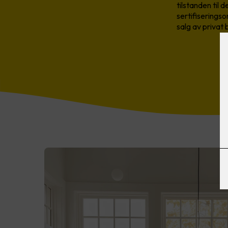
tilstanden til 
sertifiserings
salg av privat b