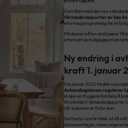
private kjøpere.
Formålet med den nye standarden 
tilstandsrapporter av høy kv
informasjonsgrunnlag før et boligk
På denne måten skal kjøper få be
etterkant av boligkjøpet kan lett
Ny endring i av
kraft 1. januar
Fra januar 2022 tredde nye regler 
Avhendingsloven regulerer k
skape en tryggere handel på bol
til innholdet i tilstandsrapporte
når kjøperen er forbruker.
Det betyr i korte trekk at nå må 
dokumentasjon, mens selgere har 