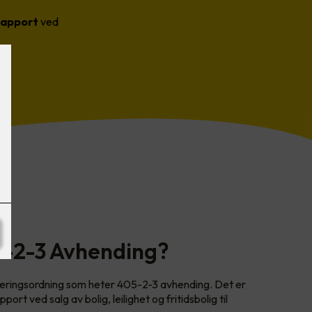
srapport
ved
5-2-3 Avhending?
iseringsordning som heter 405-2-3 avhending. Det er
port ved salg av bolig, leilighet og fritidsbolig til