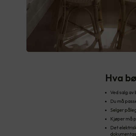
Hva bø
Ved salg av 
Du må passe
Selger påleg
Kjøper må p
Det elektris
dokumentasj