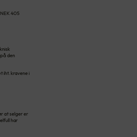
e NEK 405
knisk
 på den
 iht. kravene i
r at selger er
lfull har