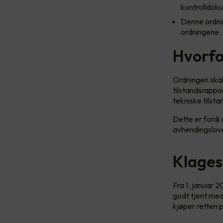
kontrolldoku
Denne ordni
ordningene. 
Hvorfor
Ordningen skal 
tilstandsrappo
tekniske tilsta
Dette er fordi 
avhendingslove
Klages
Fra 1. januar 
godt tjent med
kjøper retten 