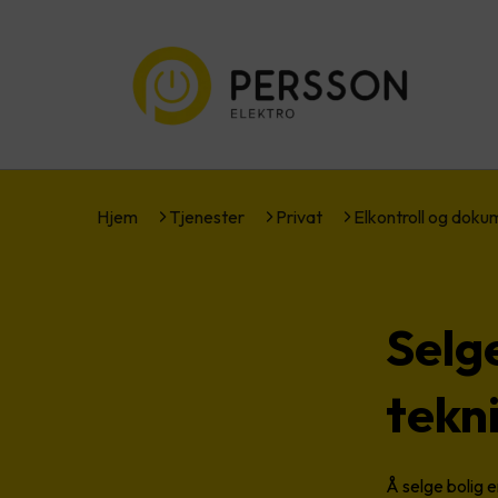
Hjem
Tjenester
Privat
Elkontroll og dok
Selg
tekn
Å selge bolig 