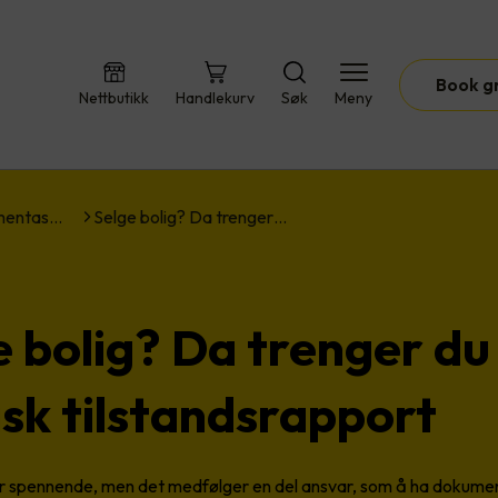
Book g
Nettbutikk
Handlekurv
Søk
Meny
umentas…
Selge bolig? Da trenger…
e bolig? Da trenger du
isk tilstandsrapport
er spennende, men det medfølger en del ansvar, som å ha dokume