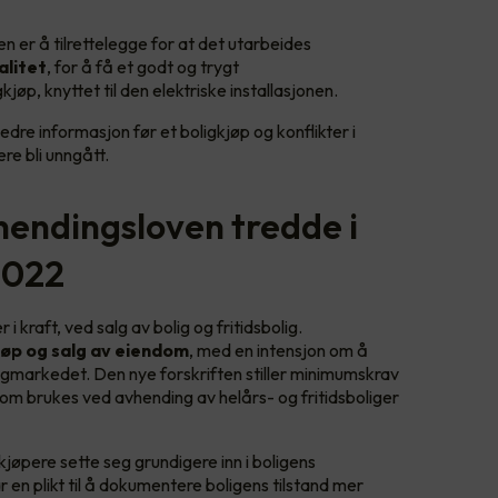
er å tilrettelegge for at det utarbeides
alitet
, for å få et godt og trygt
jøp, knyttet til den elektriske installasjonen.
dre informasjon før et boligkjøp og konflikter i
ere bli unngått.
hendingsloven tredde i
 2022
i kraft, ved salg av bolig og fritidsbolig.
jøp og salg av eiendom
, med en intensjon om å
igmarkedet. Den nye forskriften stiller minimumskrav
r som brukes ved avhending av helårs- og fritidsboliger
kjøpere sette seg grundigere inn i boligens
en plikt til å dokumentere boligens tilstand mer