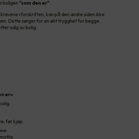
ge boligen
"som den er"
.
kravene i forskriften, kan på den andre siden ikke
gen. Dette sørger for en økt trygghet for begge
tter salg av bolig.
n er»
.
olig.
, før kjøp.
nne
 motta