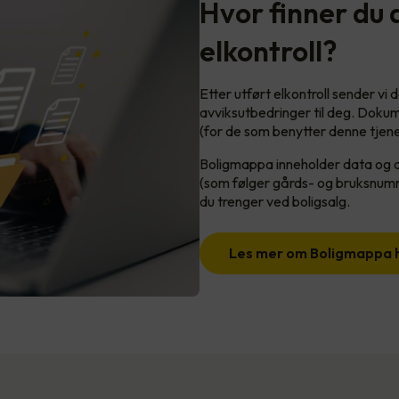
Hvor finner du
elkontroll?
Etter utført elkontroll sender v
avviksutbedringer til deg. Dokum
(for de som benytter denne tjen
Boligmappa inneholder data og dok
(som følger gårds- og bruksnumm
du trenger ved boligsalg.
Les mer om Boligmappa 