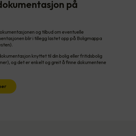
 dokumentasjon på
i dokumentasjonen og tilbud om eventuelle
entasjonen blir i tillegg lastet opp på Boligmappa
esten).
umentasjon knyttet til din bolig eller fritidsbolig
er), og det er enkelt og greit å finne dokumentene
her