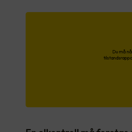
Du må nå 
tilstandsrappo