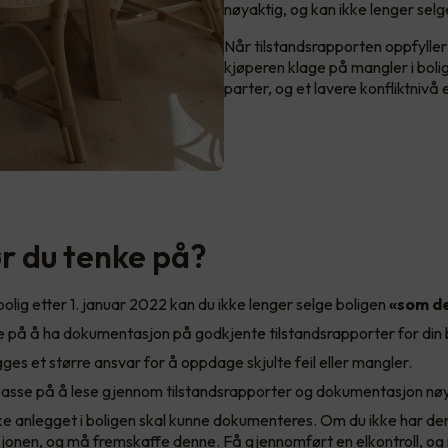
nøyaktig, og kan ikke lenger sel
Når tilstandsrapporten oppfyller 
kjøperen klage på mangler i boli
parter, og et lavere konfliktnivå e
r du tenke på?
bolig etter 1. januar 2022 kan du ikke lenger selge boligen
«som de
 på å ha dokumentasjon på godkjente tilstandsrapporter for din b
ges et større ansvar for å oppdage skjulte feil eller mangler.
asse på å lese gjennom tilstandsrapporter og dokumentasjon nøye
ke anlegget i boligen skal kunne dokumenteres. Om du ikke har de
onen, og må fremskaffe denne. Få gjennomført en elkontroll, og