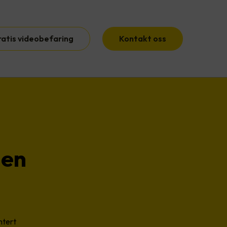
ratis videobefaring
Kontakt oss
 en
ntert