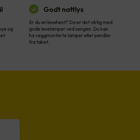
l
Godt nattlys
Er du en lesehest? Da er det viktig med
 nye og
gode leselamper ved sengen. Du kan
 et
ha veggmonterte lamper eller pendler
fra taket.