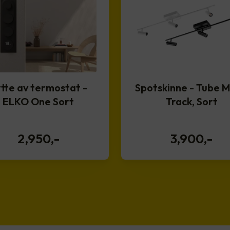
tte av termostat -
Spotskinne - Tube M
ELKO One Sort
Track, Sort
2,950
,-
3,900
,-