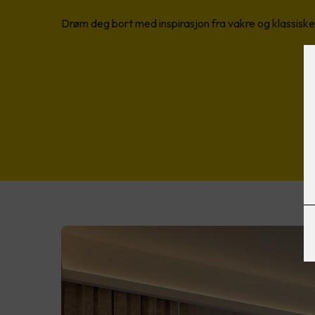
Drøm deg bort med inspirasjon fra vakre og klassisk