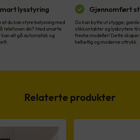
mart lysstyring
Gjennomført sti
u at du kan styre belysning med
Du kan bytte ut stygge, gamle
å telefonen din? Med smarte
stikkontakter og lysbrytere til
r kan alt gå automatisk og
freshe modeller! Dette skaper
ett.
helhetlig og moderne uttrykk.
Relaterte produkter