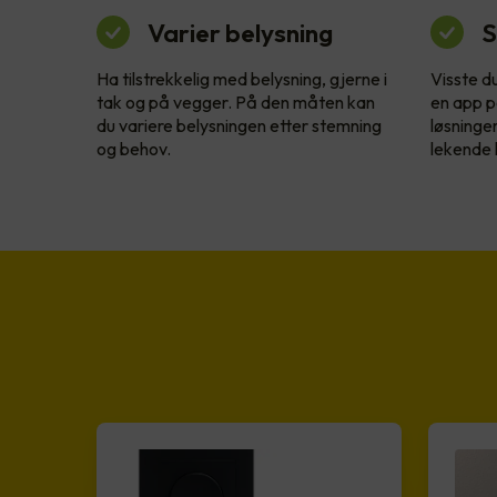
Varier belysning
S
Ha tilstrekkelig med belysning, gjerne i
Visste d
tak og på vegger. På den måten kan
en app p
du variere belysningen etter stemning
løsninge
og behov.
lekende l