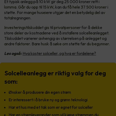
Et typisk anlegg på 10 kW gir deg 25 000 kroner rett i
lomma. Går du opp til 15 kW, kan du få hele 37 500 kroner i
støtte. For mange huseiere utgjør det en betydelig del av
totalregningen.
Investeringstilskuddet gis til privatpersoner for å dekke
store deler av kostnadene ved å installere solcelleanlegget.
Tilskuddet varierer avhengig av størrelsen på anlegget og
andre faktorer. Bare husk å søke om støtte før du begynner.
Les også:
Hva koster solceller, og hva er fordelene?
Solcelleanlegg er riktig valg for deg
som:
Ønsker å produsere din egen strøm
Er interessert i å bruke ny og grønn teknologi
Har et hus med et tak som er egnet for solceller
Har en strømleverandør som vil kjøpe strømmen du