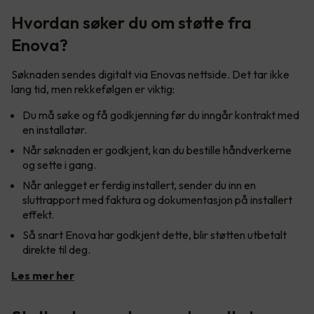
Hvordan søker du om støtte fra
Enova?
Søknaden sendes digitalt via Enovas nettside. Det tar ikke
lang tid, men rekkefølgen er viktig:
Du må søke og få godkjenning før du inngår kontrakt med
en installatør.
Når søknaden er godkjent, kan du bestille håndverkerne
og sette i gang.
Når anlegget er ferdig installert, sender du inn en
sluttrapport med faktura og dokumentasjon på installert
effekt.
Så snart Enova har godkjent dette, blir støtten utbetalt
direkte til deg.
Les mer her