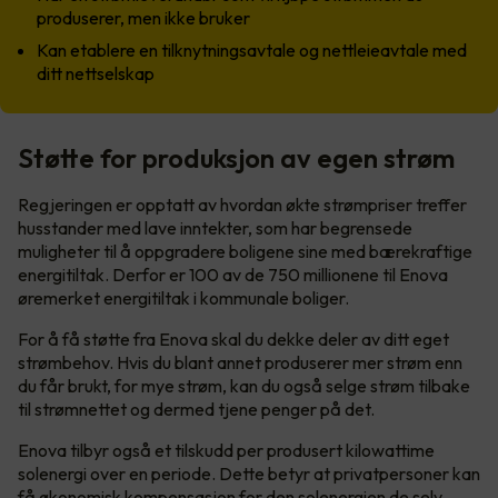
produserer, men ikke bruker
Kan etablere en tilknytningsavtale og nettleieavtale med
ditt nettselskap
Støtte for produksjon av egen strøm
Regjeringen er opptatt av hvordan økte strømpriser treffer
husstander med lave inntekter, som har begrensede
muligheter til å oppgradere boligene sine med bærekraftige
energitiltak. Derfor er 100 av de 750 millionene til Enova
øremerket energitiltak i kommunale boliger.
For å få støtte fra Enova skal du dekke deler av ditt eget
strømbehov. Hvis du blant annet produserer mer strøm enn
du får brukt, for mye strøm, kan du også selge strøm tilbake
til strømnettet og dermed tjene penger på det.
Enova tilbyr også et tilskudd per produsert kilowattime
solenergi over en periode. Dette betyr at privatpersoner kan
få økonomisk kompensasjon for den solenergien de selv