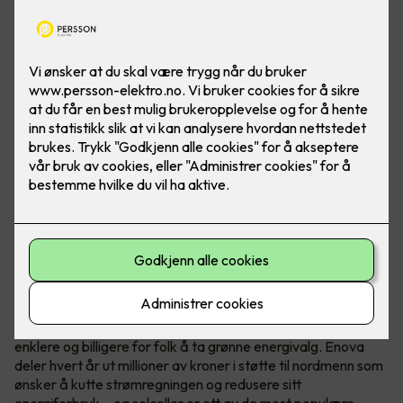
Hvem er Enova?
Enova er et statlig selskap med ett oppdrag - å gjøre det
enklere og billigere for folk å ta grønne energivalg. Enova
deler hvert år ut millioner av kroner i støtte til nordmenn som
ønsker å kutte strømregningen og redusere sitt
energiforbruk – og solceller er ett av de mest populære