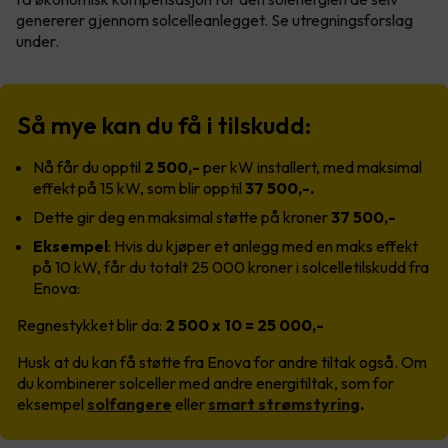
genererer gjennom solcelleanlegget. Se utregningsforslag
under.
Så mye kan du få i tilskudd:
Nå får du opptil
2 500,-
per kW installert, med maksimal
effekt på 15 kW, som blir opptil
37 500,-.
Dette gir deg en maksimal støtte på kroner
37 500,-
Eksempel
: Hvis du kjøper et anlegg med en maks effekt
på 10 kW, får du totalt 25 000 kroner i solcelletilskudd fra
Enova:
Regnestykket blir da:
2 500 x 10 = 25 000,-
Husk at du kan få støtte fra Enova for andre tiltak også. Om
du kombinerer solceller med andre energitiltak, som for
eksempel
solfangere
eller
smart strømstyring
.