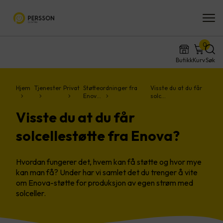
0
Butikk
Kurv
Søk
Hjem
Tjenester
Privat
Støtteordninger fra
Visste du at du får
Enov…
solc…
Visste du at du får
solcellestøtte fra Enova?
Hvordan fungerer det, hvem kan få støtte og hvor mye
kan man få? Under har vi samlet det du trenger å vite
om Enova-støtte for produksjon av egen strøm med
solceller.