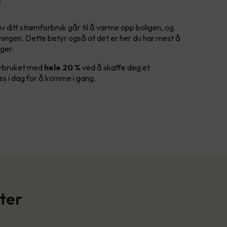
t
v ditt strømforbruk går til å varme opp boligen, og
gningen. Dette betyr også at det er her du har mest å
nger.
forbruket med
hele 20 %
ved å skaffe deg et
s i dag for å komme i gang.
ter