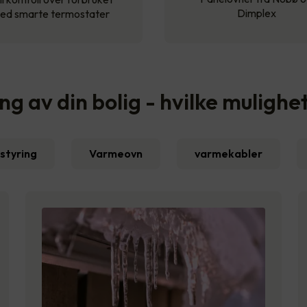
Dimplex
ed smarte termostater
 av din bolig - hvilke mulighe
styring
Varmeovn
varmekabler