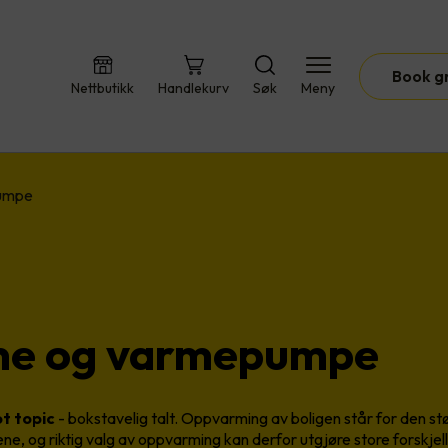
Book g
Nettbutikk
Handlekurv
Søk
Meny
umpe
me og varmepumpe
t topic
- bokstavelig talt. Oppvarming av boligen står for den st
e, og riktig valg av oppvarming kan derfor utgjøre store forskjel