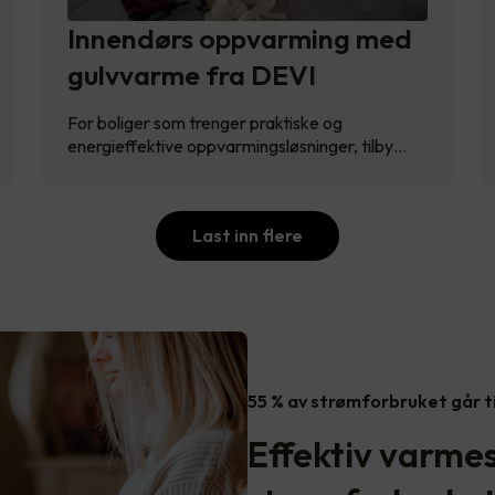
Innendørs oppvarming med
gulvvarme fra DEVI
For boliger som trenger praktiske og
energieffektive oppvarmingsløsninger, tilby…
Last inn flere
55 % av strømforbruket går t
Effektiv varme