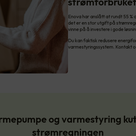
strømforbruke
Enova har anslått at rundt 55 % a
det er en stor utgift på strømre
vinne på å investere i gode løsni
Du kan faktisk redusere energi
varmestyringssystem. Kontakt os
rmepumpe og varmestyring kut
strømregningen