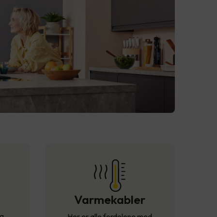
Varmekabler
og
Her er alle fordelene med