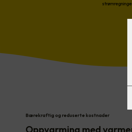
strømregninge
Bærekraftig og reduserte kostnader
Oppvarming med varm