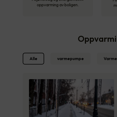
oppvarming av boligen.
m
Oppvarming
Alle
varmepumpe
Varme