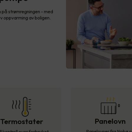
n på strømregningen - med
iv oppvarming av boligen.
Panelovn
Termostater
Panelovner fra Nobø 
ll kontroll over forbruket