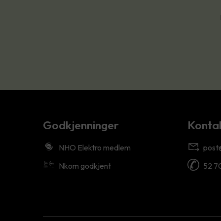
Godkjenninger
Kontak
NHO Elektro medlem
post
Nkom godkjent
52 7