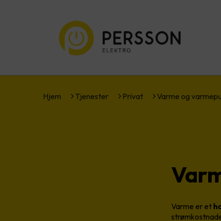
Hjem
Tjenester
Privat
Varme og varmep
Var
Varme er et
ho
strømkostnaden