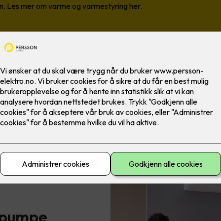
n. Les mer om varme og varmestyring her.
epumpe