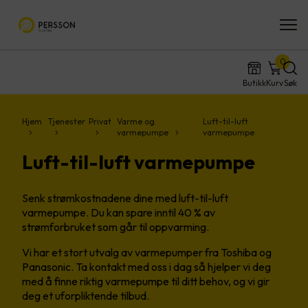
0
Butikk
Kurv
Søk
Hjem
Tjenester
Privat
Varme og
Luft-til-luft
varmepumpe
varmepumpe
Luft-til-luft varmepumpe
Senk strømkostnadene dine med luft-til-luft
varmepumpe. Du kan spare inntil 40 % av
strømforbruket som går til oppvarming.
Vi har et stort utvalg av varmepumper fra Toshiba og
Panasonic. Ta kontakt med oss i dag så hjelper vi deg
med å finne riktig varmepumpe til ditt behov, og vi gir
deg et uforpliktende tilbud.