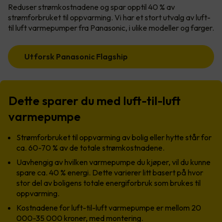
Reduser strømkostnadene og spar opptil 40 % av
strømforbruket til oppvarming. Vi har et stort utvalg av luft-
til luft varmepumper fra Panasonic, i ulike modeller og farger.
Utforsk Panasonic Flagship
Dette sparer du med luft-til-luft
varmepumpe
Strømforbruket til oppvarming av bolig eller hytte står for
ca. 60-70 % av de totale strømkostnadene.
Uavhengig av hvilken varmepumpe du kjøper, vil du kunne
spare ca. 40 % energi. Dette varierer litt basert på hvor
stor del av boligens totale energiforbruk som brukes til
oppvarming.
Kostnadene for luft-til-luft varmepumpe er mellom 20
000-35 000 kroner, med montering.