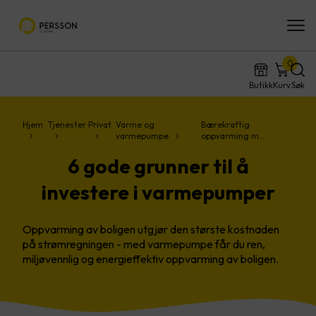
0
Butikk
Kurv
Søk
Hjem
Tjenester
Privat
Varme og
Bærekraftig
varmepumpe
oppvarming m…
6 gode grunner til å
investere i varmepumper
Oppvarming av boligen utgjør den største kostnaden
på strømregningen - med varmepumpe får du ren,
miljøvennlig og energieffektiv oppvarming av boligen.