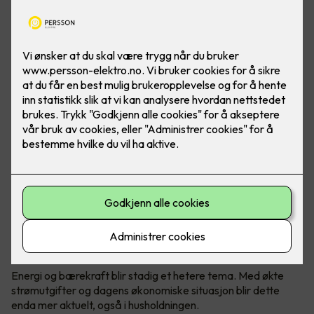
Varmepumper er ikke lenger et øyesår i hjemmet ditt.
Moderne varmepumper har utviklet seg veldig de siste
årene, både på design og teknologi.
Hvordan holde kostnadene nede?
Energi og bærekraft blir stadig et hetere tema. Med økte
strømutgifter og dagens økonomiske situasjon blir dette
enda mer aktuelt, også i husholdningen.