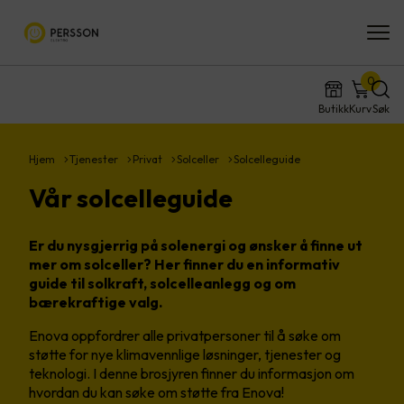
0
Butikk
Kurv
Søk
Hjem
Tjenester
Privat
Solceller
Solcelleguide
Vår solcelleguide
Er du nysgjerrig på solenergi og ønsker å finne ut
mer om solceller? Her finner du en informativ
guide til solkraft, solcelleanlegg og om
bærekraftige valg.
Enova oppfordrer alle privatpersoner til å søke om
støtte for nye klimavennlige løsninger, tjenester og
teknologi. I denne brosjyren finner du informasjon om
hvordan du kan søke om støtte fra Enova!